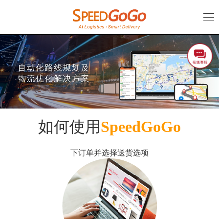
SPEEDGOGO
|
全
渠
道
智
慧
如何使用
SpeedGoGo
零
下订单并选择送货选项
售
物
联
解